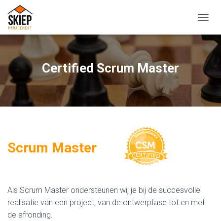
T
O
G
G
L
Certified Scrum Master
E
N
A
V
I
G
A
T
Scrum Master
I
E
Als Scrum Master ondersteunen wij je bij de succesvolle
realisatie van een project, van de ontwerpfase tot en met
de afronding.