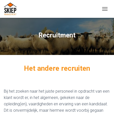
T
O
G
G
L
Recruitment
E
N
A
V
I
G
Het andere recruiten
A
T
I
E
Bij het zoeken naar het juiste personeel in opdracht van een
klant wordt er, in het algemeen, gekeken naar de
opleiding(en), vaardigheden en ervaring van een kandidaat.
Dit is onvermijdelijk, maar hiermee wordt voorbij gegaan