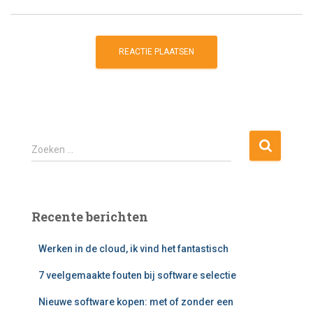
Z
Zoeken …
o
e
k
e
Recente berichten
n
n
Werken in de cloud, ik vind het fantastisch
a
a
7 veelgemaakte fouten bij software selectie
r
:
Nieuwe software kopen: met of zonder een