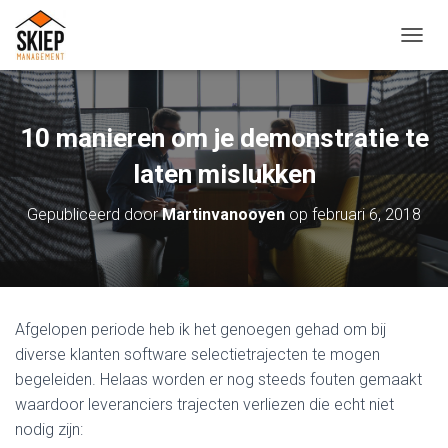
T
O
G
G
L
10 manieren om je demonstratie te
E
N
laten mislukken
A
V
Gepubliceerd door
Martinvanooyen
op
februari 6, 2018
I
G
A
T
I
E
Afgelopen periode heb ik het genoegen gehad om bij
diverse klanten software selectietrajecten te mogen
begeleiden. Helaas worden er nog steeds fouten gemaakt
waardoor leveranciers trajecten verliezen die echt niet
nodig zijn: