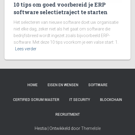
10 tips om goed voorbereid je ERP
software selectietraject te starten
Het selecteren van nieuwe software doet uw organisatie
niet elke dag, zeker niet als het gaat om software die
bedrijfsbreed wordt ingezet zoals bijvoorbeeld ERP-
software. Met deze 10 tips voorkom je een valse start: 1.
Lees verder
HOME
EISEN EN WENSEN
SOFTWARE
CERTIFIED SCRUM MASTER
IT SECURITY
BLOCKCHAIN
RECRUITMENT
Hestia | Ontwikkeld door
ThemeIsle