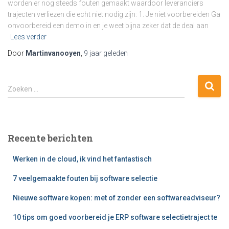
worden er nog steeds fouten gemaakt waardoor leveranciers
trajecten verliezen die echt niet nodig zijn: 1. Je niet voorbereiden Ga
onvoorbereid een demo in en je weet bijna zeker dat de deal aan
Lees verder
Door
Martinvanooyen
,
9 jaar
geleden
Z
Zoeken …
o
e
k
e
Recente berichten
n
n
Werken in de cloud, ik vind het fantastisch
a
a
7 veelgemaakte fouten bij software selectie
r
:
Nieuwe software kopen: met of zonder een softwareadviseur?
10 tips om goed voorbereid je ERP software selectietraject te