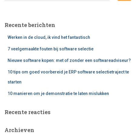
e
k
e
Recente berichten
n
n
Werken in de cloud, ik vind het fantastisch
a
a
7 veelgemaakte fouten bij software selectie
r
:
Nieuwe software kopen: met of zonder een softwareadviseur?
10 tips om goed voorbereid je ERP software selectietraject te
starten
10 manieren om je demonstratie te laten mislukken
Recente reacties
Archieven