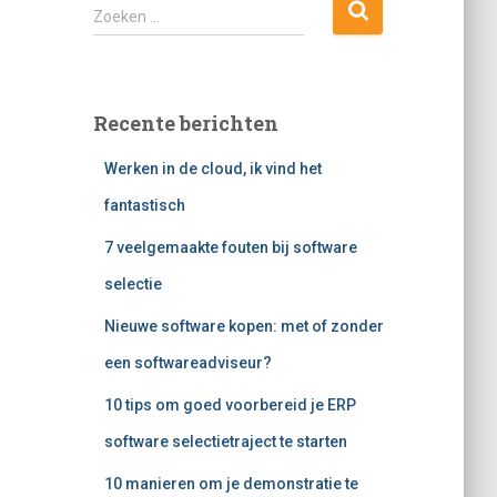
Z
Zoeken …
o
e
k
e
Recente berichten
n
n
Werken in de cloud, ik vind het
a
a
fantastisch
r
7 veelgemaakte fouten bij software
:
selectie
Nieuwe software kopen: met of zonder
een softwareadviseur?
10 tips om goed voorbereid je ERP
software selectietraject te starten
10 manieren om je demonstratie te