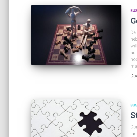
BU
G
De 
heb
wil
aut
nod
mar
Do
BU
S
Don
lan