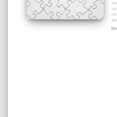
str
van
rec
ad
Do