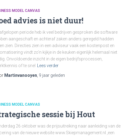
SINESS MODEL CANVAS
oed advies is niet duur!
afgelopen periode heb ik veel bedrijven gesproken die software
ben aangeschaft en achteraf zaken anders geregeld hadden
len zien. Directies zien in een adviseur vaak een kostenpost en
omatisering vindt zo’n kijkje in de keuken eigenlijk helemaal niet
ig. Onvoldoende inzicht in de eigen bedrijfsprocessen,
ktkennis of te snel
Lees verder
or
Martinvanooyen
,
9 jaar
geleden
SINESS MODEL CANVAS
trategische sessie bij Hout
derdag 26 oktober was de prijsuitreiking naar aanleiding van de
cering van de nieuwe website www.Skiepmanagement.nl ,een