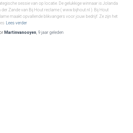
ategische sessie van op locatie. De gelukkige winnaar is Jolanda
 der Zande van Bij Hout reclame ( www.bijhout.nl ). Bij Hout
lame maakt opvallende blikvangers voor jouw bedrijf. Ze zijn het
res
Lees verder
or
Martinvanooyen
,
9 jaar
geleden