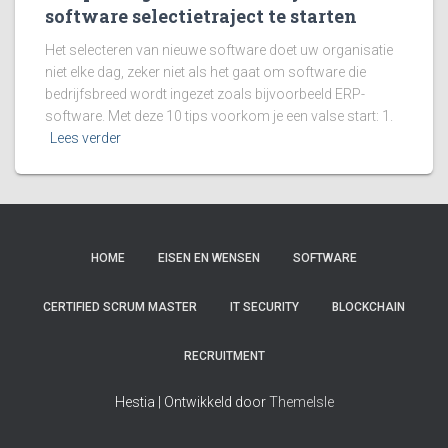
software selectietraject te starten
Het selecteren van nieuwe software doet uw organisatie
niet elke dag, zeker niet als het gaat om software die
bedrijfsbreed wordt ingezet zoals bijvoorbeeld ERP-
software. Met deze 10 tips voorkom je een valse start: 1.
Lees verder
HOME
EISEN EN WENSEN
SOFTWARE
CERTIFIED SCRUM MASTER
IT SECURITY
BLOCKCHAIN
RECRUITMENT
Hestia | Ontwikkeld door
ThemeIsle