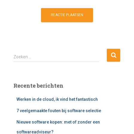
Z
Zoeken …
o
e
k
e
Recente berichten
n
n
Werken in de cloud, ik vind het fantastisch
a
a
7 veelgemaakte fouten bij software selectie
r
:
Nieuwe software kopen: met of zonder een
softwareadviseur?